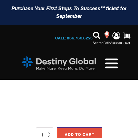
Purchase Your First Steps To Success™ ticket for
September
CALL: 866.760.8255
Search
Path
Account
Cart
Espíritu
ADD TO CART