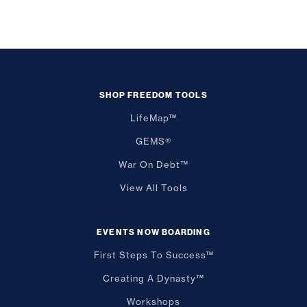
SHOP FREEDOM TOOLS
LifeMap™
GEMS®
War On Debt™
View All Tools
EVENTS NOW BOARDING
First Steps To Success™
Creating A Dynasty™
Workshops