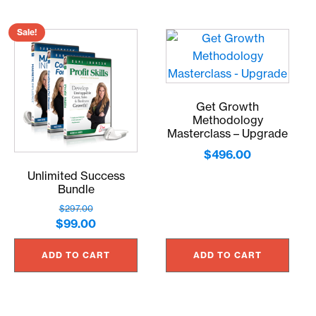
Sale!
Get Growth
Methodology
Masterclass – Upgrade
$
496.00
Unlimited Success
Bundle
$
297.00
Original
Current
$
99.00
price
price
ADD TO CART
ADD TO CART
was:
is:
$297.00.
$99.00.