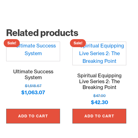
Related products
Sale!
Sale!
Ultimate Success
Spiritual Equipping
System
Live Series 2: The
$
1,518.67
Breaking Point
Original
Current
$
1,063.07
$
47.00
price
price
Original
Current
$
42.30
was:
is:
price
price
$1,518.67.
$1,063.07.
ADD TO CART
ADD TO CART
was:
is:
$47.00.
$42.30.