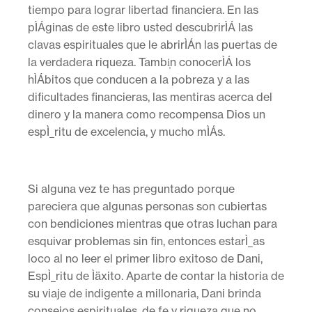
tiempo para lograr libertad financiera. En las
pÌÁginas de este libro usted descubrirÌÁ las
clavas espirituales que le abrirÌÁn las puertas de
la verdadera riqueza. Tambi̩n conocerÌÁ los
hÌÁbitos que conducen a la pobreza y a las
dificultades financieras, las mentiras acerca del
dinero y la manera como recompensa Dios un
espÌ_ritu de excelencia, y mucho mÌÁs.
Si alguna vez te has preguntado porque
pareciera que algunas personas son cubiertas
con bendiciones mientras que otras luchan para
esquivar problemas sin fin, entonces estarÌ_as
loco al no leer el primer libro exitoso de Dani,
EspÌ_ritu de Ìäxito. Aparte de contar la historia de
su viaje de indigente a millonaria, Dani brinda
consejos espirituales, de fe y riqueza que no