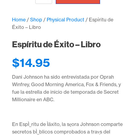
de
Éxito
-
Libro
Home
/
Shop
/
Physical Product
/ Espíritu de
quantity
Éxito – Libro
Espíritu de Éxito – Libro
$
14.95
Dani Johnson ha sido entrevistada por Oprah
Winfrey, Good Morning America, Fox & Friends, y
fue la estrella de inicio de temporada de Secret
Millionaire en ABC.
En EspÌ_ritu de Ìäxito, la se̱ora Johnson comparte
secretos bÌ_blicos comprobados a trav̩s del